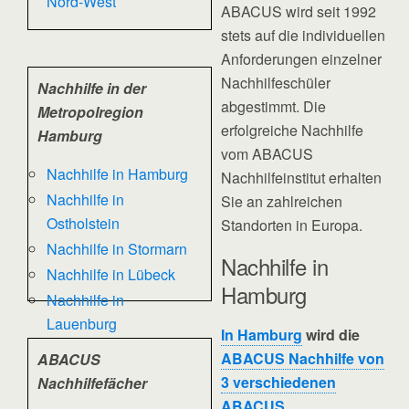
Nord-West
ABACUS wird seit 1992
stets auf die individuellen
Anforderungen einzelner
Nachhilfeschüler
Nachhilfe in der
abgestimmt. Die
Metropolregion
erfolgreiche Nachhilfe
Hamburg
vom ABACUS
Nachhilfe in Hamburg
Nachhilfeinstitut erhalten
Nachhilfe in
Sie an zahlreichen
Ostholstein
Standorten in Europa.
Nachhilfe in Stormarn
Nachhilfe in
Nachhilfe in Lübeck
Hamburg
Nachhilfe in
Lauenburg
In Hamburg
wird die
ABACUS Nachhilfe von
ABACUS
3 verschiedenen
Nachhilfefächer
ABACUS