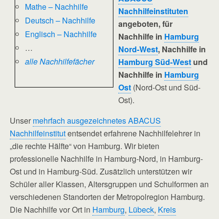
Mathe – Nachhilfe
Nachhilfeinstituten
Deutsch – Nachhilfe
angeboten, für
Englisch – Nachhilfe
Nachhilfe in
Hamburg
…
Nord-West
, Nachhilfe in
alle Nachhilfefächer
Hamburg Süd-West
und
Nachhilfe in
Hamburg
Ost
(Nord-Ost und Süd-
Ost).
Unser
mehrfach ausgezeichnetes ABACUS
Nachhilfeinstitut
entsendet erfahrene Nachhilfelehrer in
„die rechte Hälfte“ von Hamburg. Wir bieten
professionelle Nachhilfe in Hamburg-Nord, in Hamburg-
Ost und in Hamburg-Süd. Zusätzlich unterstützen wir
Schüler aller Klassen, Altersgruppen und Schulformen an
verschiedenen Standorten der Metropolregion Hamburg.
Die Nachhilfe vor Ort in
Hamburg
,
Lübeck
,
Kreis