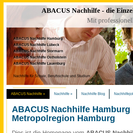
ABACUS Nachhilfe - die Einze
Mit professionel
ABACUS Nachhilfe Hamburg
ABACUS Nachhilfe Lübeck
ABACUS Nachhilfe Stormarn
ABACUS Nachhilfe Ostholstein
ABACUS Nachhilfe Lauenburg
Nachhilfe für Schule, Berufsschule und Studium
ABACUS Nachhilfe
»
Nachhilfe
»
Nachhilfe Blog
Nachhilfejo
ABACUS Nachhilfe Hamburg
Metropolregion Hamburg
Dies ist die Homepage vom
ABACUS Nachhilf