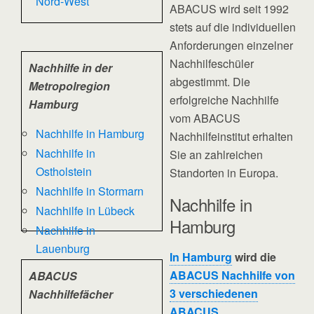
Nord-West
ABACUS wird seit 1992
stets auf die individuellen
Anforderungen einzelner
Nachhilfeschüler
Nachhilfe in der
abgestimmt. Die
Metropolregion
erfolgreiche Nachhilfe
Hamburg
vom ABACUS
Nachhilfe in Hamburg
Nachhilfeinstitut erhalten
Nachhilfe in
Sie an zahlreichen
Ostholstein
Standorten in Europa.
Nachhilfe in Stormarn
Nachhilfe in
Nachhilfe in Lübeck
Hamburg
Nachhilfe in
Lauenburg
In Hamburg
wird die
ABACUS Nachhilfe von
ABACUS
3 verschiedenen
Nachhilfefächer
ABACUS