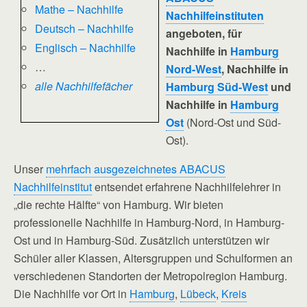
Mathe – Nachhilfe
Nachhilfeinstituten
Deutsch – Nachhilfe
angeboten, für
Englisch – Nachhilfe
Nachhilfe in
Hamburg
…
Nord-West
, Nachhilfe in
alle Nachhilfefächer
Hamburg Süd-West
und
Nachhilfe in
Hamburg
Ost
(Nord-Ost und Süd-
Ost).
Unser
mehrfach ausgezeichnetes ABACUS
Nachhilfeinstitut
entsendet erfahrene Nachhilfelehrer in
„die rechte Hälfte“ von Hamburg. Wir bieten
professionelle Nachhilfe in Hamburg-Nord, in Hamburg-
Ost und in Hamburg-Süd. Zusätzlich unterstützen wir
Schüler aller Klassen, Altersgruppen und Schulformen an
verschiedenen Standorten der Metropolregion Hamburg.
Die Nachhilfe vor Ort in
Hamburg
,
Lübeck
,
Kreis