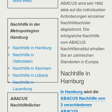
Nord-West
ABACUS wird seit 1992
stets auf die individuellen
Anforderungen einzelner
Nachhilfeschüler
Nachhilfe in der
abgestimmt. Die
Metropolregion
erfolgreiche Nachhilfe
Hamburg
vom ABACUS
Nachhilfe in Hamburg
Nachhilfeinstitut erhalten
Nachhilfe in
Sie an zahlreichen
Ostholstein
Standorten in Europa.
Nachhilfe in Stormarn
Nachhilfe in
Nachhilfe in Lübeck
Hamburg
Nachhilfe in
Lauenburg
In Hamburg
wird die
ABACUS Nachhilfe von
ABACUS
3 verschiedenen
Nachhilfefächer
ABACUS