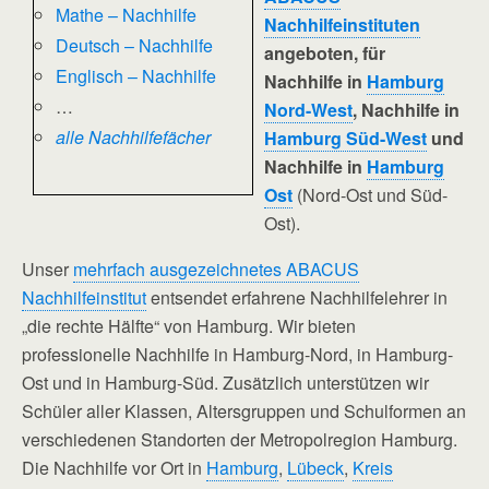
Mathe – Nachhilfe
Nachhilfeinstituten
Deutsch – Nachhilfe
angeboten, für
Englisch – Nachhilfe
Nachhilfe in
Hamburg
…
Nord-West
, Nachhilfe in
alle Nachhilfefächer
Hamburg Süd-West
und
Nachhilfe in
Hamburg
Ost
(Nord-Ost und Süd-
Ost).
Unser
mehrfach ausgezeichnetes ABACUS
Nachhilfeinstitut
entsendet erfahrene Nachhilfelehrer in
„die rechte Hälfte“ von Hamburg. Wir bieten
professionelle Nachhilfe in Hamburg-Nord, in Hamburg-
Ost und in Hamburg-Süd. Zusätzlich unterstützen wir
Schüler aller Klassen, Altersgruppen und Schulformen an
verschiedenen Standorten der Metropolregion Hamburg.
Die Nachhilfe vor Ort in
Hamburg
,
Lübeck
,
Kreis