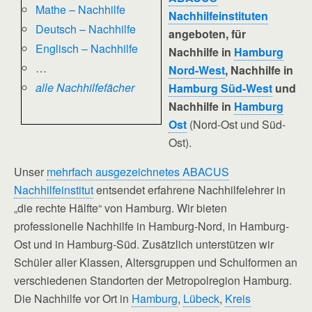
Mathe – Nachhilfe
Nachhilfeinstituten
Deutsch – Nachhilfe
angeboten, für
Englisch – Nachhilfe
Nachhilfe in
Hamburg
…
Nord-West
, Nachhilfe in
alle Nachhilfefächer
Hamburg Süd-West
und
Nachhilfe in
Hamburg
Ost
(Nord-Ost und Süd-
Ost).
Unser
mehrfach ausgezeichnetes ABACUS
Nachhilfeinstitut
entsendet erfahrene Nachhilfelehrer in
„die rechte Hälfte“ von Hamburg. Wir bieten
professionelle Nachhilfe in Hamburg-Nord, in Hamburg-
Ost und in Hamburg-Süd. Zusätzlich unterstützen wir
Schüler aller Klassen, Altersgruppen und Schulformen an
verschiedenen Standorten der Metropolregion Hamburg.
Die Nachhilfe vor Ort in
Hamburg
,
Lübeck
,
Kreis