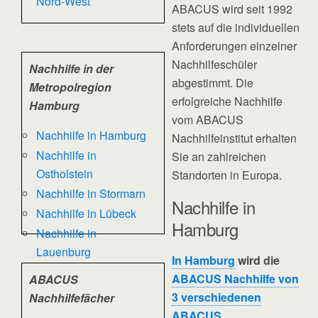
Nord-West
ABACUS wird seit 1992
stets auf die individuellen
Anforderungen einzelner
Nachhilfeschüler
Nachhilfe in der
abgestimmt. Die
Metropolregion
erfolgreiche Nachhilfe
Hamburg
vom ABACUS
Nachhilfe in Hamburg
Nachhilfeinstitut erhalten
Nachhilfe in
Sie an zahlreichen
Ostholstein
Standorten in Europa.
Nachhilfe in Stormarn
Nachhilfe in
Nachhilfe in Lübeck
Hamburg
Nachhilfe in
Lauenburg
In Hamburg
wird die
ABACUS Nachhilfe von
ABACUS
3 verschiedenen
Nachhilfefächer
ABACUS