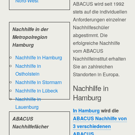
Nord-West
ABACUS wird seit 1992
stets auf die individuellen
Anforderungen einzelner
Nachhilfeschüler
Nachhilfe in der
abgestimmt. Die
Metropolregion
erfolgreiche Nachhilfe
Hamburg
vom ABACUS
Nachhilfe in Hamburg
Nachhilfeinstitut erhalten
Nachhilfe in
Sie an zahlreichen
Ostholstein
Standorten in Europa.
Nachhilfe in Stormarn
Nachhilfe in
Nachhilfe in Lübeck
Hamburg
Nachhilfe in
Lauenburg
In Hamburg
wird die
ABACUS Nachhilfe von
ABACUS
3 verschiedenen
Nachhilfefächer
ABACUS