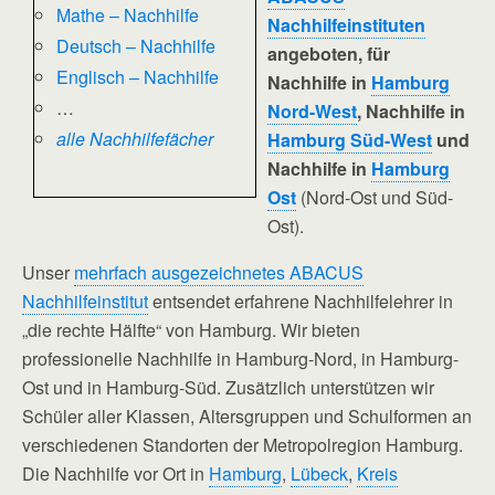
Mathe – Nachhilfe
Nachhilfeinstituten
Deutsch – Nachhilfe
angeboten, für
Englisch – Nachhilfe
Nachhilfe in
Hamburg
…
Nord-West
, Nachhilfe in
alle Nachhilfefächer
Hamburg Süd-West
und
Nachhilfe in
Hamburg
Ost
(Nord-Ost und Süd-
Ost).
Unser
mehrfach ausgezeichnetes ABACUS
Nachhilfeinstitut
entsendet erfahrene Nachhilfelehrer in
„die rechte Hälfte“ von Hamburg. Wir bieten
professionelle Nachhilfe in Hamburg-Nord, in Hamburg-
Ost und in Hamburg-Süd. Zusätzlich unterstützen wir
Schüler aller Klassen, Altersgruppen und Schulformen an
verschiedenen Standorten der Metropolregion Hamburg.
Die Nachhilfe vor Ort in
Hamburg
,
Lübeck
,
Kreis