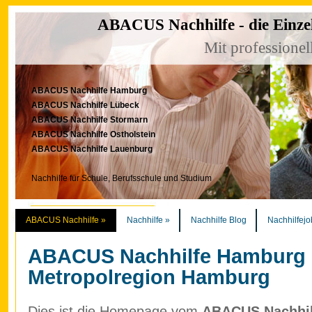
ABACUS Nachhilfe - die Einze
Mit professionel
ABACUS Nachhilfe Hamburg
ABACUS Nachhilfe Lübeck
ABACUS Nachhilfe Stormarn
ABACUS Nachhilfe Ostholstein
ABACUS Nachhilfe Lauenburg
Nachhilfe für Schule, Berufsschule und Studium
ABACUS Nachhilfe
»
Nachhilfe
»
Nachhilfe Blog
Nachhilfejo
ABACUS Nachhilfe Hamburg
Metropolregion Hamburg
Dies ist die Homepage vom
ABACUS Nachhilf