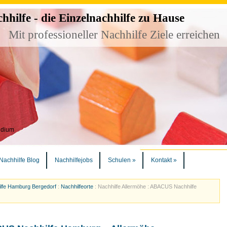
ilfe - die Einzelnachhilfe zu Hause
Mit professioneller Nachhilfe Ziele erreichen
udium
Nachhilfe Blog
Nachhilfejobs
Schulen
»
Kontakt
»
lfe Hamburg Bergedorf
:
Nachhilfeorte
:
Nachhilfe Allermöhe : ABACUS Nachhilfe