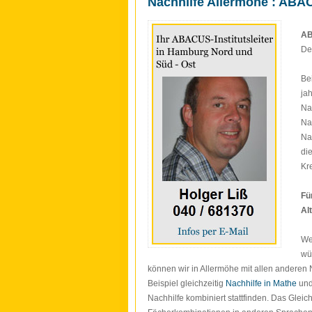
Nachhilfe Allermöhe : ABA
AB
De
Be
ja
Na
Na
Na
di
Kr
Fü
Al
We
wü
können wir in Allermöhe mit allen anderen 
Beispiel gleichzeitig
Nachhilfe in Mathe
un
Nachhilfe kombiniert stattfinden. Das Gleiche