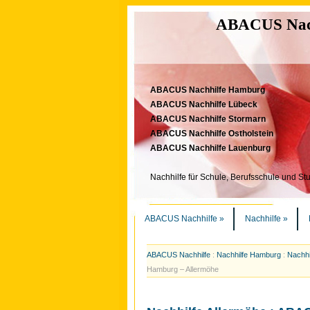
ABACUS Nachh
ABACUS Nachhilfe Hamburg
ABACUS Nachhilfe Lübeck
ABACUS Nachhilfe Stormarn
ABACUS Nachhilfe Ostholstein
ABACUS Nachhilfe Lauenburg
Nachhilfe für Schule, Berufsschule und St
ABACUS Nachhilfe
»
Nachhilfe
»
ABACUS Nachhilfe
:
Nachhilfe Hamburg
:
Nachhi
Hamburg – Allermöhe