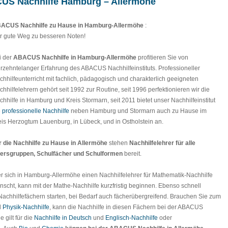
CUS Nachhilfe Hamburg – Allermöhe
ACUS Nachhilfe zu Hause in Hamburg-Allermöhe
:
r gute Weg zu besseren Noten!
i der
ABACUS Nachhilfe in Hamburg-Allermöhe
profitieren Sie von
hrzehntelanger Erfahrung des ABACUS Nachhilfeinstituts. Professioneller
chhilfeunterricht mit fachlich, pädagogisch und charakterlich geeigneten
chhilfelehrern gehört seit 1992 zur Routine, seit 1996 perfektionieren wir die
chhilfe in Hamburg und Kreis Stormarn, seit 2011 bietet unser Nachhilfeinstitut
e
professionelle Nachhilfe
neben Hamburg und Stormarn auch zu Hause im
eis Herzogtum Lauenburg, in Lübeck, und in Ostholstein an.
r die Nachhilfe zu Hause in Allermöhe
stehen
Nachhilfelehrer für alle
tersgruppen, Schulfächer und Schulformen
bereit.
r sich in Hamburg-Allermöhe einen Nachhilfelehrer für Mathematik-Nachhilfe
nscht, kann mit der Mathe-Nachhilfe kurzfristig beginnen. Ebenso schnell
Nachhilfefächern starten, bei Bedarf auch fächerübergreifend. Brauchen Sie zum
d
Physik-Nachhilfe
, kann die Nachhilfe in diesen Fächern bei der ABACUS
 gilt für die
Nachhilfe in Deutsch
und
Englisch-Nachhilfe
oder