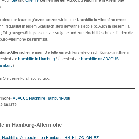
n. Auch
Bio
und
Chemie
können bei der
ABACUS Nachhilfe in Allermöhe
n
.
e einander kaum ergänzen, setzen wir bei der Nachhilfe in Allermöhe eventuell
hilfequalität in jedem Schulfach stets gewährleistet bleibt. Auch in diesem Fall
rgfältig ausgewählt, passend zur Aufgabe und zum Nachhilfeschüler, für den die
burg-Allermöhe bestimmt ist.
mburg-Allermöhe
nehmen Sie bitte einfach kurz telefonisch Kontakt mit Ihrem
ersicht zur
Nachhilfe in Hamburg
/ Übersicht zur
Nachhilfe an ABACUS-
Hamburg
)
en Sie gerne kurzfristig zurück.
ermöhe
(
ABACUS Nachhilfe Hamburg-Ost
)
40 681370
fe in Hamburg-Allermöhe
g
,
Nachhilfe Metropolregion Hamburg : HH, HL, OD, OH, RZ