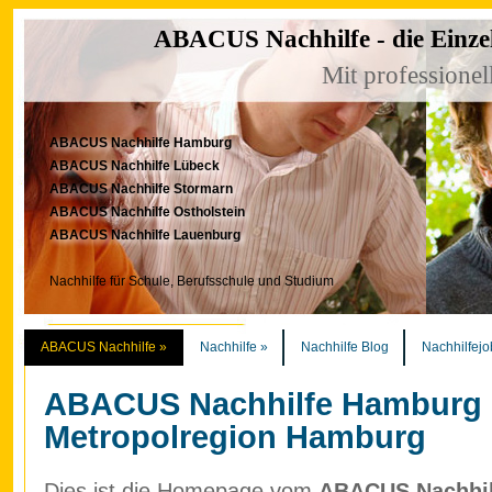
ABACUS Nachhilfe - die Einze
Mit professionel
ABACUS Nachhilfe Hamburg
ABACUS Nachhilfe Lübeck
ABACUS Nachhilfe Stormarn
ABACUS Nachhilfe Ostholstein
ABACUS Nachhilfe Lauenburg
Nachhilfe für Schule, Berufsschule und Studium
ABACUS Nachhilfe
»
Nachhilfe
»
Nachhilfe Blog
Nachhilfejo
ABACUS Nachhilfe Hamburg
Metropolregion Hamburg
Dies ist die Homepage vom
ABACUS Nachhilf