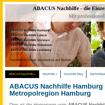
ABACUS Nachhilfe - die Einze
Mit professionel
ABACUS Nachhilfe Hamburg
ABACUS Nachhilfe Lübeck
ABACUS Nachhilfe Stormarn
ABACUS Nachhilfe Ostholstein
ABACUS Nachhilfe Lauenburg
Nachhilfe für Schule, Berufsschule und Studium
ABACUS Nachhilfe
»
Nachhilfe
»
Nachhilfe Blog
Nachhilfejo
ABACUS Nachhilfe Hamburg
Metropolregion Hamburg
Dies ist die Homepage vom
ABACUS Nachhilf