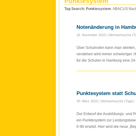
Punktesystem
Tag Search: Punktesystem
. ABACUS Nachh
Notenänderung in Hambur
16. November 2010
| Stichwortsuche (T
Über Schulnoten kann man streiten,
verstehen wird immer schwieriger.
für die Schulen in Hamburg eine 24-P
Punktesystem statt Sch
30. März 2010
| Stichwortsuche (Tags):
Der Entwurf der Ausbildungs- und 
ein Punktesystem zur Leistungsbewe
0-90 ersetzt. Hier wird die neue „B