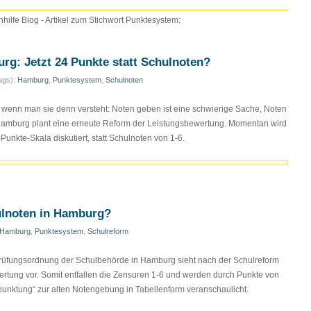
ilfe Blog - Artikel zum Stichwort Punktesystem:
g: Jetzt 24 Punkte statt Schulnoten?
ags):
Hamburg
,
Punktesystem
,
Schulnoten
 wenn man sie denn versteht: Noten geben ist eine schwierige Sache, Noten
 Hamburg plant eine erneute Reform der Leistungsbewertung. Momentan wird
unkte-Skala diskutiert, statt Schulnoten von 1-6.
ulnoten in Hamburg?
Hamburg
,
Punktesystem
,
Schulreform
Prüfungsordnung der Schulbehörde in Hamburg sieht nach der Schulreform
rtung vor. Somit entfallen die Zensuren 1-6 und werden durch Punkte von
epunktung“ zur alten Notengebung in Tabellenform veranschaulicht.