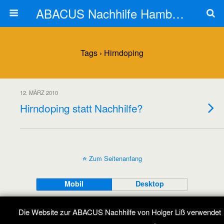
ABACUS Nachhilfe Hamburg
Tags › Hirndoping
12. MÄRZ 2010
Hirndoping statt Nachhilfe?
Zum Seitenanfang
Mobil
Desktop
All content Copyright ABACUS Nachhilfe Blog
Die Website zur ABACUS Nachhilfe von Holger Liß verwendet