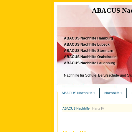
ABACUS Nachh
ABACUS Nachhilfe Hamburg
ABACUS Nachhilfe Lübeck
ABACUS Nachhilfe Stormarn
ABACUS Nachhilfe Ostholstein
ABACUS Nachhilfe Lauenburg
Nachhilfe für Schule, Berufsschule und St
ABACUS Nachhilfe
»
Nachhilfe
»
ABACUS Nachhilfe
:
Hartz IV