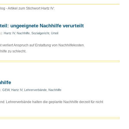
g - Artikel zum Stichwort Hartz IV:
teil: ungeeignete Nachhilfe verurteilt
s):
Hartz IV
,
Nachhilfe
,
Sozialgericht
,
Urteil
t verliert Anspruch auf Erstattung von Nachhilfekosten.
ilfe zu schlecht.
hilfe
):
GEW
,
Hartz IV
,
Lehrerverbände
,
Nachhilfe
nd: Lehrerverbände halten die geplante Nachhilfe derzeit für nicht