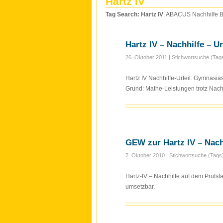
Hartz IV
Tag Search: Hartz IV
. ABACUS Nachhilfe Blo
Hartz IV – Nachhilfe – Ur
26. Oktober 2011
| Stichwortsuche (Tag
Hartz IV Nachhilfe-Urteil: Gymnasias
Grund: Mathe-Leistungen trotz Nachh
GEW zur Hartz IV – Nach
7. Oktober 2010
| Stichwortsuche (Tags
Hartz-IV – Nachhilfe auf dem Prüfsta
umsetzbar.