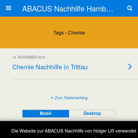
ABACUS Nachhilfe Hamburg
Tags › Chemie
16. NOVEMBER 2010
Chemie Nachhilfe in Trittau
Zum Seitenanfang
Mobil
Desktop
All content Copyright ABACUS Nachhilfe Blog
Die Website zur ABACUS Nachhilfe von Holger Liß verwendet