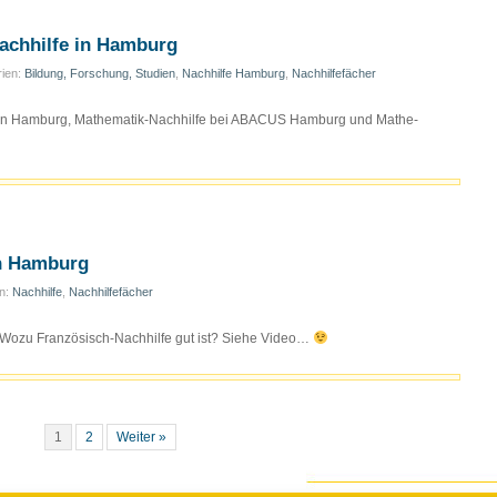
achhilfe in Hamburg
rien:
Bildung, Forschung, Studien
,
Nachhilfe Hamburg
,
Nachhilfefächer
e in Hamburg, Mathematik-Nachhilfe bei ABACUS Hamburg und Mathe-
in Hamburg
en:
Nachhilfe
,
Nachhilfefächer
 Wozu Französisch-Nachhilfe gut ist? Siehe Video…
1
2
Weiter »