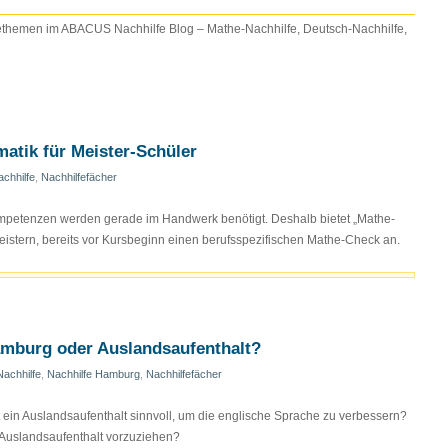
fethemen im ABACUS Nachhilfe Blog – Mathe-Nachhilfe, Deutsch-Nachhilfe,
atik für Meister-Schüler
chhilfe
,
Nachhilfefächer
petenzen werden gerade im Handwerk benötigt. Deshalb bietet „Mathe-
stern, bereits vor Kursbeginn einen berufsspezifischen Mathe-Check an.
amburg oder Auslandsaufenthalt?
Nachhilfe
,
Nachhilfe Hamburg
,
Nachhilfefächer
 ein Auslandsaufenthalt sinnvoll, um die englische Sprache zu verbessern?
 Auslandsaufenthalt vorzuziehen?