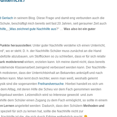
eunterricht?
d Gerlach
in seinem Blog. Diese Frage und damit eng verbunden auch die
chule, beschäftigt mich bereits seit fast 20 Jahren, seit geraumer Zeit auch
ilfe
„, „
Was zeichnet gute Nachhilfe aus
?“ …
Was also ist ein
guter
Punkte herausstellen
: Unter guter Nachhilfe verstehe ich einen Unterricht,
ird“, wo er steht. D. h. der Nachhilfe-Schüler muss zunächst an die Hand
defizite abzubauen, um Stofflücken so zu schließen, dass er für sich relativ
tark motivierend
wirken, erzielen kann. Ich meine damit nicht, dass bereits
anstehende Klassenarbeit zwingend verbessert werden kann. Der Nachhilfe-
ch motivieren, dass der Unterrichtsinhalt an Bekanntes anknüpft und nach
tellen kann. Man lernt doch leichter, wenn man weiß, weshalb gelernt
hysik sind die sogenannten
Freihandversuche
. Hierbei handelt es sich um
dem Alltag, mit deren Hilfe die Scheu vor dem Fach genommen werden
bgebaut werden. Letzendlich wird so Interesse geweckt und zum
ilfe dem Schüler einen Zugang zu dem Fach ermöglicht, so sollte in einem
en Lernen
angeleitet werden: Dadurch, dass den Schülern
Methoden und
eziell für sich zu lernen hat, sollte die Nachhilfe nicht zur
achhilfe ist die, die sich durch Erfolge entbehrlich macht.