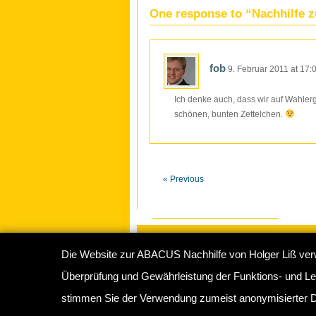
One response to “Nachhilfe 
fob
9. Februar 2011
at
17:
Ich denke auch, dass wir auf Wahlerg
schönen, bunten Zettelchen.
« Previous
Die Website zur ABACUS Nachhilfe von Holger Liß ver
Copyright © 2009-2026
ABACUS Nachhilf
Überprüfung und Gewährleistung der Funktions- und Lei
Abacus Nachhilfeinstitut Hamburg
, Sperbe
stimmen Sie der Verwendung zumeist anonymisierter D