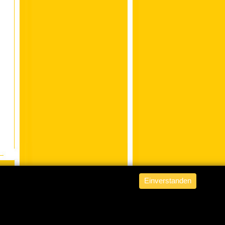
Einverstanden
ABACUS Nachhilfe Hamburg
is
powered by
WordPress from fob
.