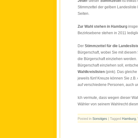
Jeder
dieser
Stimmzettel
ist
etwas
Stimmzettel der gelben Landesliste 
Seiten.
Zur Wahl stehen in Hamburg
insge
Bezirksebene stehen in 2011 ledigli
Der
Stimmzettel für die Landeslist
Bürgerschaft, wobei Sie mit diesem
die Bürgerschaft einziehen werden.
Bürgerschaft einziehen soll, entsch
Wahlkreislisten
(pink). Das gleiche 
jeweils fünf Kreuze können Sie z.B.
auf verschiedene Personen, auch un
Ich vermute, dass wegen dieser Wah
Wähler von seinem Wahlrecht dies
Posted in
Sonstiges
| Tagged
Hamburg
,