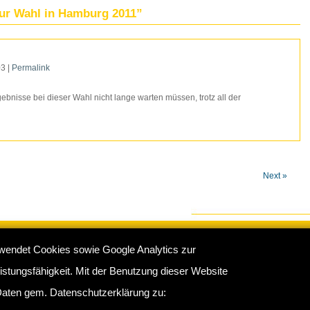
zur Wahl in Hamburg 2011”
03
|
Permalink
ebnisse bei dieser Wahl nicht lange warten müssen, trotz all der
Next »
wendet Cookies sowie Google Analytics zur
e Hamburg
:
Impressum
/
Sitemap
/
Datenschutz
/
Kontakt
stungsfähigkeit. Mit der Benutzung dieser Website
rkamp 16 b, 22175 Hamburg - Telefon: 040 - 681370 / 60761683
aten gem. Datenschutzerklärung zu: