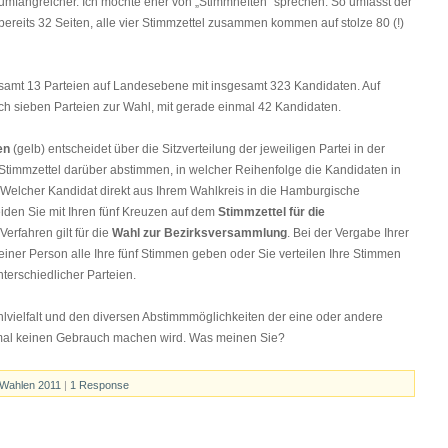
umfangreicher. Ich möchte eher von „Stimmheften“ sprechen. So umfasst der
bereits 32 Seiten, alle vier Stimmzettel zusammen kommen auf stolze 80 (!)
samt 13 Parteien auf Landesebene mit insgesamt 323 Kandidaten. Auf
ch sieben Parteien zur Wahl, mit gerade einmal 42 Kandidaten.
en
(gelb) entscheidet über die Sitzverteilung der jeweiligen Partei in der
 Stimmzettel darüber abstimmen, in welcher Reihenfolge die Kandidaten in
 Welcher Kandidat direkt aus Ihrem Wahlkreis in die Hamburgische
eiden Sie mit Ihren fünf Kreuzen auf dem
Stimmzettel für die
Verfahren gilt für die
Wahl zur Bezirksversammlung
. Bei der Vergabe Ihrer
 einer Person alle Ihre fünf Stimmen geben oder Sie verteilen Ihre Stimmen
terschiedlicher Parteien.
lvielfalt und den diversen Abstimmmöglichkeiten der eine oder andere
mal keinen Gebrauch machen wird. Was meinen Sie?
Wahlen 2011
|
1 Response