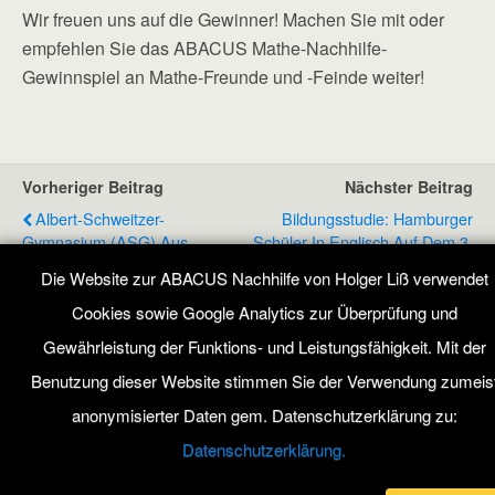
Wir freuen uns auf die Gewinner!
Machen Sie mit oder
empfehlen Sie das ABACUS Mathe-Nachhilfe-
Gewinnspiel an Mathe-Freunde und -Feinde weiter!
Vorheriger Beitrag
Nächster Beitrag
Albert-Schweitzer-
Bildungsstudie: Hamburger
Gymnasium (ASG) Aus
Schüler In Englisch Auf Dem 3.
Hamburg-Ohlsdorf Stellt
Platz
Die Website zur ABACUS Nachhilfe von Holger Liß verwendet
Siegerklasse
Cookies sowie Google Analytics zur Überprüfung und
Gewährleistung der Funktions- und Leistungsfähigkeit. Mit der
Benutzung dieser Website stimmen Sie der Verwendung zumeis
Zum Seitenanfang
anonymisierter Daten gem. Datenschutzerklärung zu:
Mobil
Desktop
Datenschutzerklärung.
All content Copyright ABACUS Nachhilfe Blog