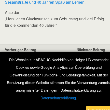
Sesamstraße und 40 Jahren Spaß am Lernen
.
Also dann:
„Herzlichen Glückwunsch zum Geburtstag und viel Erfolg
für die kommenden 40 Jahre!“
Vorheriger Beitrag
Nächster Beitrag
Lange Mathe-Nacht In
Karneval Zur Schulreform In
Die Website zur ABACUS Nachhilfe von Holger Liß verwendet
Ahrensburg
Hamburg
Cookies sowie Google Analytics zur Überprüfung und
Gewährleistung der Funktions- und Leistungsfähigkeit. Mit der
Benutzung dieser Website stimmen Sie der Verwendung zumeis
Zum Seitenanfang
anonymisierter Daten gem. Datenschutzerklärung zu:
Mobil
Desktop
Datenschutzerklärung.
All content Copyright ABACUS Nachhilfe Blog
Einverstande