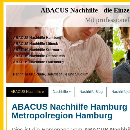
ABACUS Nachhilfe - die Einze
Mit professionel
ABACUS Nachhilfe Hamburg
ABACUS Nachhilfe Lübeck
ABACUS Nachhilfe Stormarn
ABACUS Nachhilfe Ostholstein
ABACUS Nachhilfe Lauenburg
Nachhilfe für Schule, Berufsschule und Studium
ABACUS Nachhilfe
»
Nachhilfe
»
Nachhilfe Blog
Nachhilfejo
ABACUS Nachhilfe Hamburg
Metropolregion Hamburg
Dies ist die Homepage vom
ABACUS Nachhilf