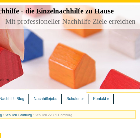
ilfe - die Einzelnachhilfe zu Hause
Mit professioneller Nachhilfe Ziele erreichen
udium
Nachhilfe Blog
Nachhilfejobs
Schulen
»
Kontakt
»
rg
/
Schulen Hamburg
:
Schulen 22609 Hamburg
g