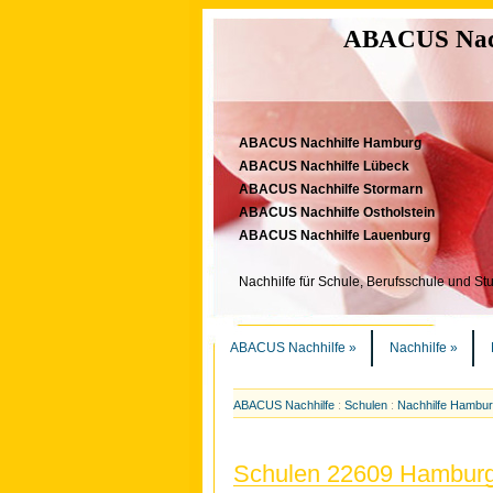
ABACUS Nachh
ABACUS Nachhilfe Hamburg
ABACUS Nachhilfe Lübeck
ABACUS Nachhilfe Stormarn
ABACUS Nachhilfe Ostholstein
ABACUS Nachhilfe Lauenburg
Nachhilfe für Schule, Berufsschule und St
ABACUS Nachhilfe
»
Nachhilfe
»
ABACUS Nachhilfe
:
Schulen
:
Nachhilfe Hambu
Schulen 22609 Hambur