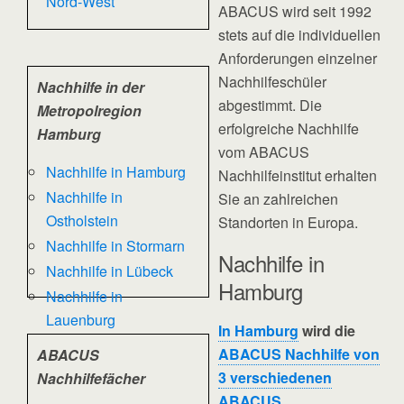
Nord-West
ABACUS wird seit 1992
stets auf die individuellen
Anforderungen einzelner
Nachhilfeschüler
Nachhilfe in der
abgestimmt. Die
Metropolregion
erfolgreiche Nachhilfe
Hamburg
vom ABACUS
Nachhilfe in Hamburg
Nachhilfeinstitut erhalten
Nachhilfe in
Sie an zahlreichen
Ostholstein
Standorten in Europa.
Nachhilfe in Stormarn
Nachhilfe in
Nachhilfe in Lübeck
Hamburg
Nachhilfe in
Lauenburg
In Hamburg
wird die
ABACUS Nachhilfe von
ABACUS
3 verschiedenen
Nachhilfefächer
ABACUS