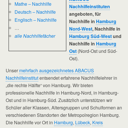
Mathe – Nachhilfe
Nachhilfeinstituten
Deutsch – Nachhilfe
angeboten, für
Englisch – Nachhilfe
Nachhilfe in
Hamburg
…
Nord-West
, Nachhilfe in
alle Nachhilfefächer
Hamburg Süd-West
und
Nachhilfe in
Hamburg
Ost
(Nord-Ost und Süd-
Ost).
Unser
mehrfach ausgezeichnetes ABACUS
Nachhilfeinstitut
entsendet erfahrene Nachhilfelehrer in
„die rechte Hälfte“ von Hamburg. Wir bieten
professionelle Nachhilfe in Hamburg-Nord, in Hamburg-
Ost und in Hamburg-Süd. Zusätzlich unterstützen wir
Schüler aller Klassen, Altersgruppen und Schulformen an
verschiedenen Standorten der Metropolregion Hamburg.
Die Nachhilfe vor Ort in
Hamburg
,
Lübeck
,
Kreis