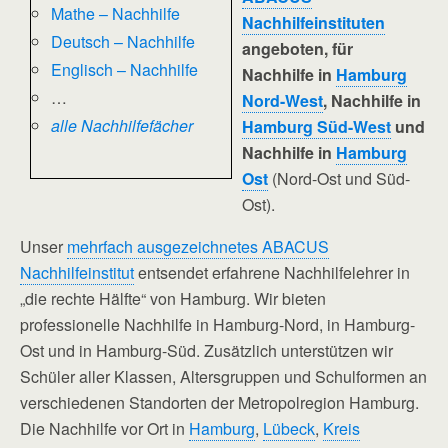
Mathe – Nachhilfe
Nachhilfeinstituten
Deutsch – Nachhilfe
angeboten, für
Englisch – Nachhilfe
Nachhilfe in
Hamburg
…
Nord-West
, Nachhilfe in
alle Nachhilfefächer
Hamburg Süd-West
und
Nachhilfe in
Hamburg
Ost
(Nord-Ost und Süd-
Ost).
Unser
mehrfach ausgezeichnetes ABACUS
Nachhilfeinstitut
entsendet erfahrene Nachhilfelehrer in
„die rechte Hälfte“ von Hamburg. Wir bieten
professionelle Nachhilfe in Hamburg-Nord, in Hamburg-
Ost und in Hamburg-Süd. Zusätzlich unterstützen wir
Schüler aller Klassen, Altersgruppen und Schulformen an
verschiedenen Standorten der Metropolregion Hamburg.
Die Nachhilfe vor Ort in
Hamburg
,
Lübeck
,
Kreis