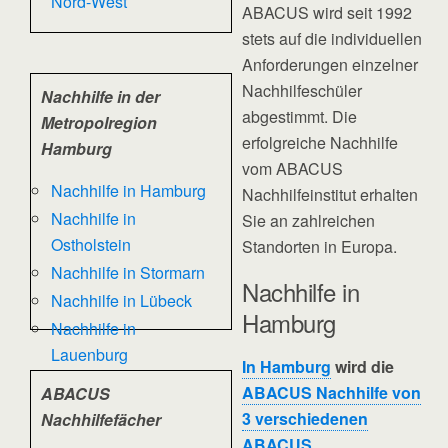
Nord-West
ABACUS wird seit 1992
stets auf die individuellen
Anforderungen einzelner
Nachhilfeschüler
Nachhilfe in der
abgestimmt. Die
Metropolregion
erfolgreiche Nachhilfe
Hamburg
vom ABACUS
Nachhilfe in Hamburg
Nachhilfeinstitut erhalten
Nachhilfe in
Sie an zahlreichen
Ostholstein
Standorten in Europa.
Nachhilfe in Stormarn
Nachhilfe in
Nachhilfe in Lübeck
Hamburg
Nachhilfe in
Lauenburg
In Hamburg
wird die
ABACUS Nachhilfe von
ABACUS
3 verschiedenen
Nachhilfefächer
ABACUS