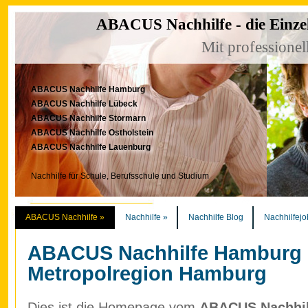
ABACUS Nachhilfe - die Einze
Mit professionel
ABACUS Nachhilfe Hamburg
ABACUS Nachhilfe Lübeck
ABACUS Nachhilfe Stormarn
ABACUS Nachhilfe Ostholstein
ABACUS Nachhilfe Lauenburg
Nachhilfe für Schule, Berufsschule und Studium
ABACUS Nachhilfe
»
Nachhilfe
»
Nachhilfe Blog
Nachhilfejo
ABACUS Nachhilfe Hamburg
Metropolregion Hamburg
Dies ist die Homepage vom
ABACUS Nachhilf