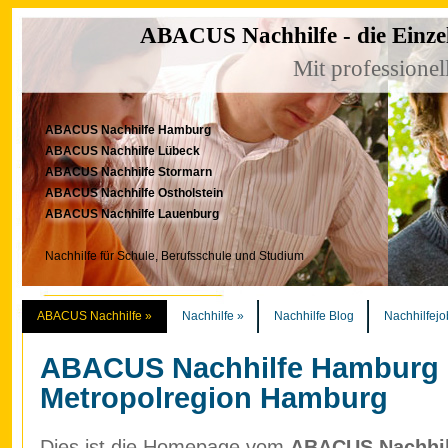
ABACUS Nachhilfe - die Einze
Mit professionel
ABACUS Nachhilfe Hamburg
ABACUS Nachhilfe Lübeck
ABACUS Nachhilfe Stormarn
ABACUS Nachhilfe Ostholstein
ABACUS Nachhilfe Lauenburg
Nachhilfe für Schule, Berufsschule und Studium
ABACUS Nachhilfe
»
Nachhilfe
»
Nachhilfe Blog
Nachhilfejo
ABACUS Nachhilfe Hamburg
Metropolregion Hamburg
Dies ist die Homepage vom
ABACUS Nachhilf