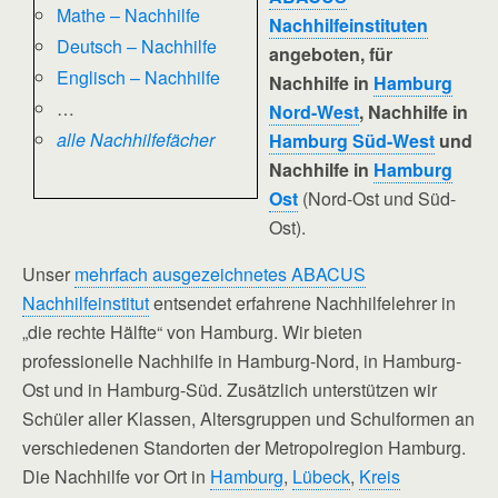
Mathe – Nachhilfe
Nachhilfeinstituten
Deutsch – Nachhilfe
angeboten, für
Englisch – Nachhilfe
Nachhilfe in
Hamburg
…
Nord-West
, Nachhilfe in
alle Nachhilfefächer
Hamburg Süd-West
und
Nachhilfe in
Hamburg
Ost
(Nord-Ost und Süd-
Ost).
Unser
mehrfach ausgezeichnetes ABACUS
Nachhilfeinstitut
entsendet erfahrene Nachhilfelehrer in
„die rechte Hälfte“ von Hamburg. Wir bieten
professionelle Nachhilfe in Hamburg-Nord, in Hamburg-
Ost und in Hamburg-Süd. Zusätzlich unterstützen wir
Schüler aller Klassen, Altersgruppen und Schulformen an
verschiedenen Standorten der Metropolregion Hamburg.
Die Nachhilfe vor Ort in
Hamburg
,
Lübeck
,
Kreis