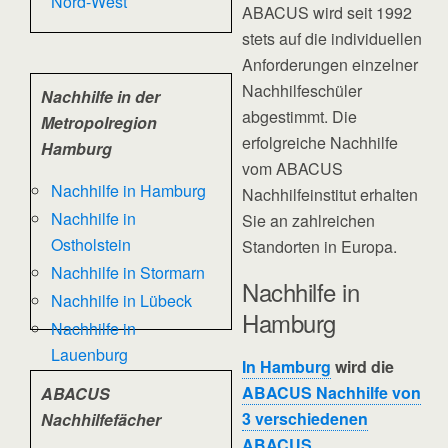
Nord-West
ABACUS wird seit 1992
stets auf die individuellen
Anforderungen einzelner
Nachhilfeschüler
Nachhilfe in der
abgestimmt. Die
Metropolregion
erfolgreiche Nachhilfe
Hamburg
vom ABACUS
Nachhilfe in Hamburg
Nachhilfeinstitut erhalten
Nachhilfe in
Sie an zahlreichen
Ostholstein
Standorten in Europa.
Nachhilfe in Stormarn
Nachhilfe in
Nachhilfe in Lübeck
Hamburg
Nachhilfe in
Lauenburg
In Hamburg
wird die
ABACUS Nachhilfe von
ABACUS
3 verschiedenen
Nachhilfefächer
ABACUS