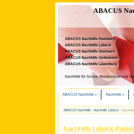
ABACUS Nachh
ABACUS Nachhilfe Hamburg
ABACUS Nachhilfe Lübeck
ABACUS Nachhilfe Stormarn
ABACUS Nachhilfe Ostholstein
ABACUS Nachhilfe Lauenburg
Nachhilfe für Schule, Berufsschule und St
ABACUS Nachhilfe
»
Nachhilfe
»
ABACUS Nachhilfe
:
Nachhilfe Lübeck
:
Nachhil
Nachhilfe Lübeck-Padel