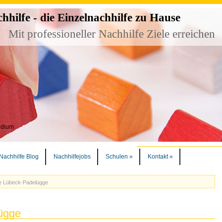
ilfe - die Einzelnachhilfe zu Hause
Mit professioneller Nachhilfe Ziele erreichen
udium
Nachhilfe Blog
Nachhilfejobs
Schulen
»
Kontakt
»
fe Lübeck-Padelügge
ügge