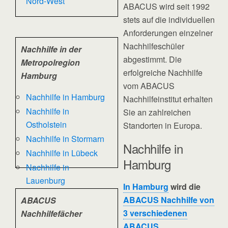
Nord-West
ABACUS wird seit 1992
stets auf die individuellen
Anforderungen einzelner
Nachhilfeschüler
Nachhilfe in der
abgestimmt. Die
Metropolregion
erfolgreiche Nachhilfe
Hamburg
vom ABACUS
Nachhilfe in Hamburg
Nachhilfeinstitut erhalten
Nachhilfe in
Sie an zahlreichen
Ostholstein
Standorten in Europa.
Nachhilfe in Stormarn
Nachhilfe in
Nachhilfe in Lübeck
Hamburg
Nachhilfe in
Lauenburg
In Hamburg
wird die
ABACUS Nachhilfe von
ABACUS
3 verschiedenen
Nachhilfefächer
ABACUS