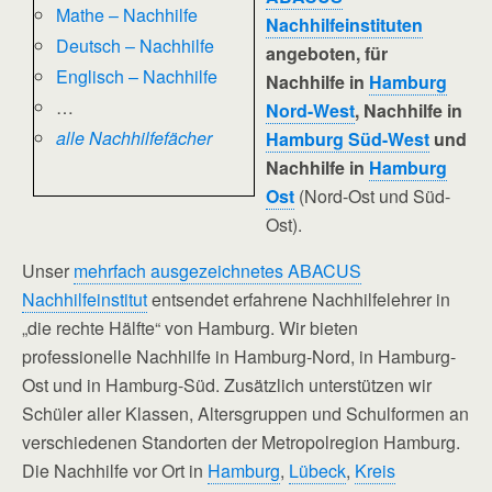
Mathe – Nachhilfe
Nachhilfeinstituten
Deutsch – Nachhilfe
angeboten, für
Englisch – Nachhilfe
Nachhilfe in
Hamburg
…
Nord-West
, Nachhilfe in
alle Nachhilfefächer
Hamburg Süd-West
und
Nachhilfe in
Hamburg
Ost
(Nord-Ost und Süd-
Ost).
Unser
mehrfach ausgezeichnetes ABACUS
Nachhilfeinstitut
entsendet erfahrene Nachhilfelehrer in
„die rechte Hälfte“ von Hamburg. Wir bieten
professionelle Nachhilfe in Hamburg-Nord, in Hamburg-
Ost und in Hamburg-Süd. Zusätzlich unterstützen wir
Schüler aller Klassen, Altersgruppen und Schulformen an
verschiedenen Standorten der Metropolregion Hamburg.
Die Nachhilfe vor Ort in
Hamburg
,
Lübeck
,
Kreis