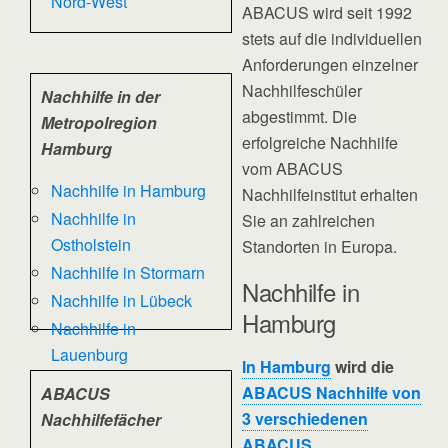
Nord-West
ABACUS wird seit 1992
stets auf die individuellen
Anforderungen einzelner
Nachhilfeschüler
Nachhilfe in der
abgestimmt. Die
Metropolregion
erfolgreiche Nachhilfe
Hamburg
vom ABACUS
Nachhilfe in Hamburg
Nachhilfeinstitut erhalten
Nachhilfe in
Sie an zahlreichen
Ostholstein
Standorten in Europa.
Nachhilfe in Stormarn
Nachhilfe in
Nachhilfe in Lübeck
Hamburg
Nachhilfe in
Lauenburg
In Hamburg
wird die
ABACUS Nachhilfe von
ABACUS
3 verschiedenen
Nachhilfefächer
ABACUS