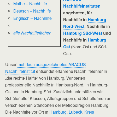
Mathe – Nachhilfe
Nachhilfeinstituten
Deutsch – Nachhilfe
angeboten, für
Englisch – Nachhilfe
Nachhilfe in
Hamburg
…
Nord-West
, Nachhilfe in
alle Nachhilfefächer
Hamburg Süd-West
und
Nachhilfe in
Hamburg
Ost
(Nord-Ost und Süd-
Ost).
Unser
mehrfach ausgezeichnetes ABACUS
Nachhilfeinstitut
entsendet erfahrene Nachhilfelehrer in
„die rechte Hälfte“ von Hamburg. Wir bieten
professionelle Nachhilfe in Hamburg-Nord, in Hamburg-
Ost und in Hamburg-Süd. Zusätzlich unterstützen wir
Schüler aller Klassen, Altersgruppen und Schulformen an
verschiedenen Standorten der Metropolregion Hamburg.
Die Nachhilfe vor Ort in
Hamburg
,
Lübeck
,
Kreis