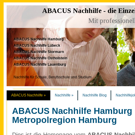
ABACUS Nachhilfe - die Einze
Mit professionel
ABACUS Nachhilfe Hamburg
ABACUS Nachhilfe Lübeck
ABACUS Nachhilfe Stormarn
ABACUS Nachhilfe Ostholstein
ABACUS Nachhilfe Lauenburg
Nachhilfe für Schule, Berufsschule und Studium
ABACUS Nachhilfe
»
Nachhilfe
»
Nachhilfe Blog
Nachhilfejo
ABACUS Nachhilfe Hamburg
Metropolregion Hamburg
Dies ist die Homepage vom
ABACUS Nachhilf