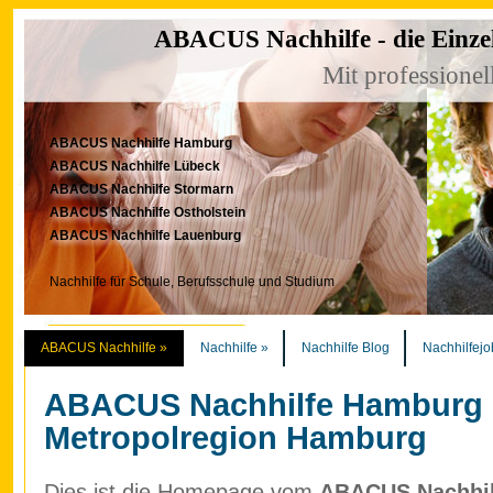
ABACUS Nachhilfe - die Einze
Mit professionel
ABACUS Nachhilfe Hamburg
ABACUS Nachhilfe Lübeck
ABACUS Nachhilfe Stormarn
ABACUS Nachhilfe Ostholstein
ABACUS Nachhilfe Lauenburg
Nachhilfe für Schule, Berufsschule und Studium
ABACUS Nachhilfe
»
Nachhilfe
»
Nachhilfe Blog
Nachhilfejo
ABACUS Nachhilfe Hamburg
Metropolregion Hamburg
Dies ist die Homepage vom
ABACUS Nachhilf