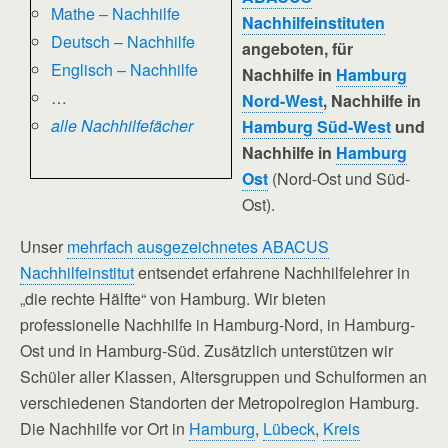
Mathe – Nachhilfe
Nachhilfeinstituten
Deutsch – Nachhilfe
angeboten, für
Englisch – Nachhilfe
Nachhilfe in
Hamburg
…
Nord-West
, Nachhilfe in
alle Nachhilfefächer
Hamburg Süd-West
und
Nachhilfe in
Hamburg
Ost
(Nord-Ost und Süd-
Ost).
Unser
mehrfach ausgezeichnetes ABACUS
Nachhilfeinstitut
entsendet erfahrene Nachhilfelehrer in
„die rechte Hälfte“ von Hamburg. Wir bieten
professionelle Nachhilfe in Hamburg-Nord, in Hamburg-
Ost und in Hamburg-Süd. Zusätzlich unterstützen wir
Schüler aller Klassen, Altersgruppen und Schulformen an
verschiedenen Standorten der Metropolregion Hamburg.
Die Nachhilfe vor Ort in
Hamburg
,
Lübeck
,
Kreis