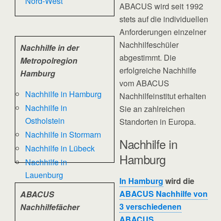
Nord-West
ABACUS wird seit 1992
stets auf die individuellen
Anforderungen einzelner
Nachhilfeschüler
Nachhilfe in der
abgestimmt. Die
Metropolregion
erfolgreiche Nachhilfe
Hamburg
vom ABACUS
Nachhilfe in Hamburg
Nachhilfeinstitut erhalten
Nachhilfe in
Sie an zahlreichen
Ostholstein
Standorten in Europa.
Nachhilfe in Stormarn
Nachhilfe in
Nachhilfe in Lübeck
Hamburg
Nachhilfe in
Lauenburg
In Hamburg
wird die
ABACUS Nachhilfe von
ABACUS
3 verschiedenen
Nachhilfefächer
ABACUS